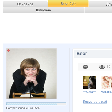
Блог
( 0 )
Основное
Др
Шпионаж
Блог
89
***Олка***
*Ак
Посмотреть ещё
Портрет заполнен на 85 %