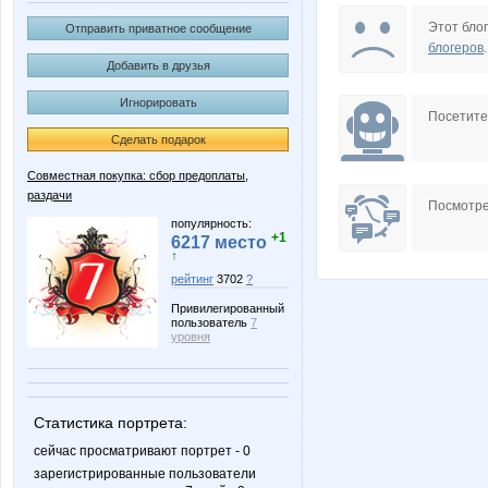
Butterfly85
Chant
Этот блог
Отправить приватное сообщение
блогеров
.
Добавить в друзья
Игнорировать
Iskra_Vesna
Iunskay
Посетит
Сделать подарок
Совместная покупка: сбор предоплаты,
раздачи
Mara-M
MisSuri
Посмотре
популярность:
+1
6217 место
↑
рейтинг
3702
?
Qlo
Radmir
Привилегированный
пользователь
7
уровня
Wine
Zaika-Z
Статистика портрета:
сейчас просматривают портрет - 0
зарегистрированные пользователи