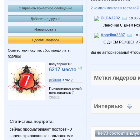
2 комплиментов в гостевой 
Отправить приватное сообщение
OLGA2202
19.06.
Добавить в друзья
Леночка! С Днем Ро
Игнорировать
Angelina2307
18.
Сделать подарок
С ДНЕМ РОЖДЕНИЯ
Совместная покупка: сбор предоплаты,
Вы не авторизованы! Чтоб
раздачи
популярность:
+1
6217 место
↑
Метки лидеров
рейтинг
3702
?
Привилегированный
пользователь
7
уровня
Интервью
Статистика портрета:
сейчас просматривают портрет - 0
hel73 состоит в
клуб
зарегистрированные пользователи