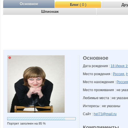
Основное
Блог
( 0 )
Др
Шпионаж
Основное
Дата рождения :
18 Июня
1
Место рождения :
Россия
,
Н
Место нахождения :
Россия
Место проживания : не ука
Любимые места : не указа
Интересы : не указаны
Сайт :
hel73@mail.ru
Портрет заполнен на 85 %
Комплименты